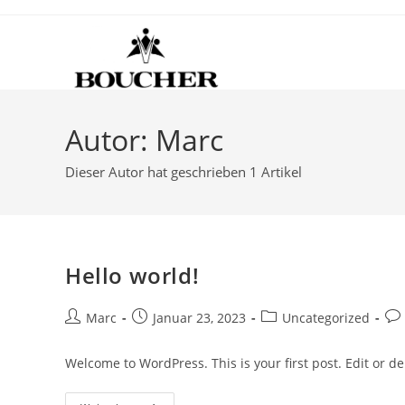
Zum
Inhalt
springen
Autor:
Marc
Dieser Autor hat geschrieben 1 Artikel
Hello world!
Beitrags-
Beitrag
Beitrags-
Bei
Marc
Januar 23, 2023
Uncategorized
Autor:
veröffentlicht:
Kategorie:
Ko
Welcome to WordPress. This is your first post. Edit or dele