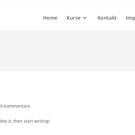
Home
Kurse
Kontakt
Im
trags-
0 Kommentare
mmentare:
te it, then start writing!